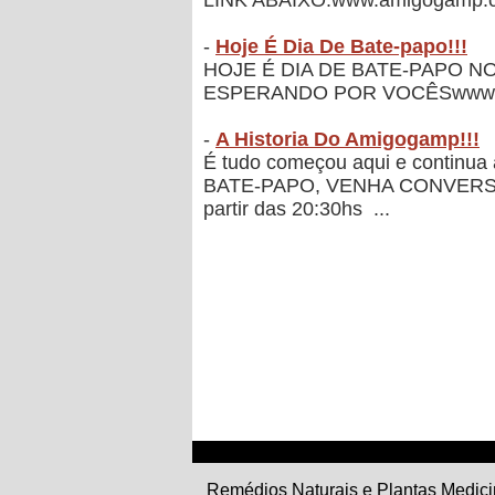
LINK ABAIXO:www.amigogamp.c
-
Hoje É Dia De Bate-papo!!!
HOJE É DIA DE BATE-PAPO 
ESPERANDO POR VOCÊSwww.am
-
A Historia Do Amigogamp!!!
É tudo começou aqui e contin
BATE-PAPO, VENHA CONVERS
partir das 20:30hs ...
Remédios Naturais e Plantas Medici