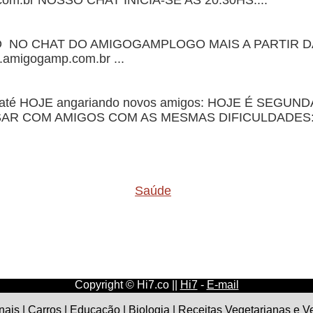
om.br NOSSO CHAT INICIA-SE AS 20:30HS....
NO NO CHAT DO AMIGOGAMPLOGO MAIS A PARTIR D
igogamp.com.br ...
ua até HOJE angariando novos amigos: HOJE É SEGU
AR COM AMIGOS COM AS MESMAS DIFICULDADES: 
Saúde
Copyright © Hi7.co ||
Hi7
-
E-mail
nais
|
Carros
|
Educação
|
Biologia
|
Receitas Vegetarianas e 