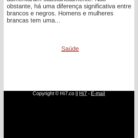
obstante, há uma diferença significativa entre
brancos e negros. Homens e mulheres
brancas tem uma...
Saúde
Copyright © Hi7.co ||
Hi7
-
E-mail
Remédios Naturais e Plantas Medicinais
|
Carros
|
Educação
|
Biologia
|
Receitas Vegetarianas e Veganas
|
Receitas de Bolo
|
Fritadeira Sem Óleo
|
Carros Antigos
|
Cabelo, Pele e Unha
|
Dicas de Design
|
Maquina de Pão -
Panificadora
|
Sociologia
|
Antropologia
|
Mitologia Grega
|
Mitologia
|
Planeta Índia
|
Espiritualidade
|
Artes Plásticas
|
Natureza
|
Blogs