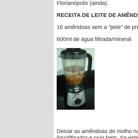
Florianópolis (ainda).
RECEITA DE LEITE DE AMÊN
16 amêndoas sem a "pele" de pr
600ml de água filtrada/mineral
Deixar as amêndoas de molho na 
liquidificador e coar bem. Se e