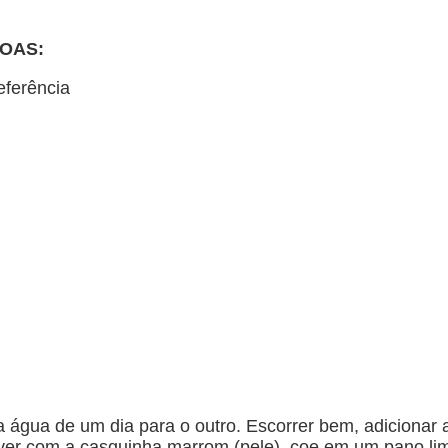
DOAS:
eferência
água de um dia para o outro. Escorrer bem, adicionar 
stiver com a casquinha marrom (pele), coe em um pano 