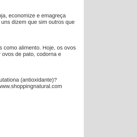
Soja, economize e emagreça
a, uns dizem que sim outros que
s como alimento. Hoje, os ovos
 ovos de pato, codorna e
tationa (antioxidante)?
e www.shoppingnatural.com