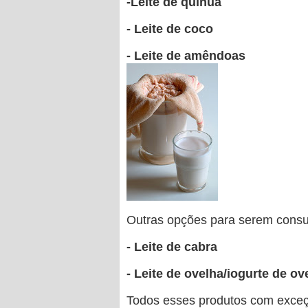
-Leite de quinua
- Leite de coco
- Leite de amêndoas
Outras opções para serem cons
- Leite de cabra
- Leite de ovelha/i
ogurte de ov
Todos esses produtos com exceçã