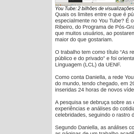
You Tube: 2 bilhões de visualizações
Quais os limites entre o que é p
especialmente no You Tube? É o 
Ribeiro, do Programa de Pós-Gr
que muitos usuários, ao postar
maior do que gostariam.
O trabalho tem como título “As r
público e do privado” e foi orie
Linguagem (LCL) da UENF.
Como conta Daniella, a rede You
do mundo, tendo chegado, em 200
inseridas 24 horas de novos víd
A pesquisa se debruça sobre as 
experiências e análises do coti
celebridades, seguindo o rastro 
Segundo Daniella, as análises co
as páginas de um trabalho acadê