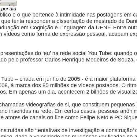
 por dia
úblico e o que pertence à intimidade nas postagens em ca
que tenta responder a dissertação de mestrado de Dani
aduação em Cognição e Linguagem da UENF. Entre outras
em vídeos como forma de expressão pessoal, acabam ex
epresentações do ‘eu’ na rede social You Tube: quando o 
ntado pelo professor Carlos Henrique Medeiros de Souza,
 Tube – criada em junho de 2005 - é a maior plataforma
8, à marca dos 85 milhões de vídeos postados. O ritmo
eos. Em apenas um dia, acontecem 2 bilhões de visualiz
chamadas videografias de si, que constituem pequenas b
diano inseridas na rede. Em certos casos, pessoas anôn
de atores de canais on-line como Felipe Neto e PC Sique
nstruídas são ‘tentativas de investigação e construção’
mico, dada a velocidade das mudanças verificadas no am