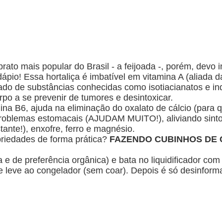
rato mais popular do Brasil - a feijoada -, porém, devo
ápio! Essa hortaliça é imbatível em
vitamina A (aliada d
lado de substâncias conhecidas como
isotiacianatos e in
rpo a se
prevenir de tumores e desintoxicar.
mina
B6, ajuda na eliminação do oxalato de cálcio (para 
problemas estomacais
(AJUDAM MUITO!),
aliviando sint
tante!),
enxofre, ferro e magnésio.
riedades de forma prática?
FAZENDO CUBINHOS DE 
e de preferência orgânica) e bata no liquidificador co
 leve ao congelador (sem coar). Depois é só desinform