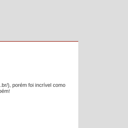
br/), porém foi incrível como
mbém!