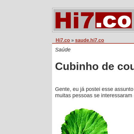
Hi7.co
»
saude.hi7.co
Saúde
Cubinho de cou
Gente, eu já postei esse assunto 
muitas pessoas se interessaram 