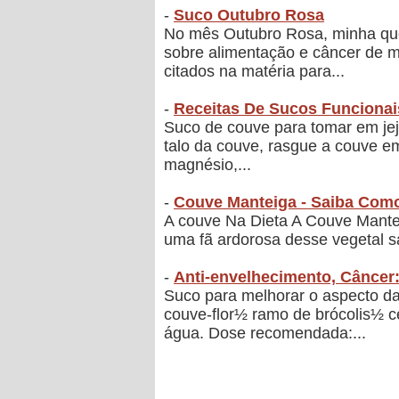
-
Suco Outubro Rosa
No mês Outubro Rosa, minha que
sobre alimentação e câncer de m
citados na matéria para...
-
Receitas De Sucos Funcionai
Suco de couve para tomar em jeju
talo da couve, rasgue a couve em
magnésio,...
-
Couve Manteiga - Saiba Como
A couve Na Dieta A Couve Manteig
uma fã ardorosa desse vegetal sai
-
Anti-envelhecimento, Câncer
Suco para melhorar o aspecto da
couve-flor½ ramo de brócolis½ 
água. Dose recomendada:...