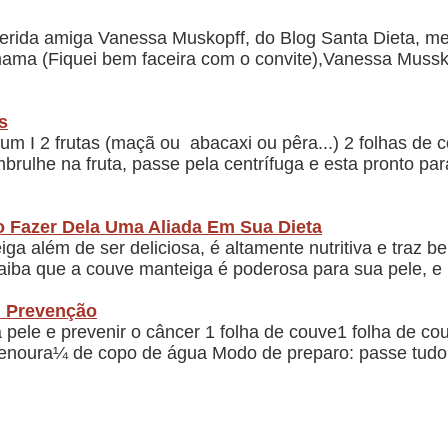
rida amiga Vanessa Muskopff, do Blog Santa Dieta, m
ama (Fiquei bem faceira com o convite),Vanessa Mussk
s
m I 2 frutas (maçã ou abacaxi ou pêra...) 2 folhas de c
brulhe na fruta, passe pela centrífuga e esta pronto pa
 Fazer Dela Uma Aliada Em Sua Dieta
a além de ser deliciosa, é altamente nutritiva e traz be
ba que a couve manteiga é poderosa para sua pele, e isso
: Prevenção
 pele e prevenir o câncer 1 folha de couve1 folha de c
cenoura¼ de copo de água Modo de preparo: passe tudo