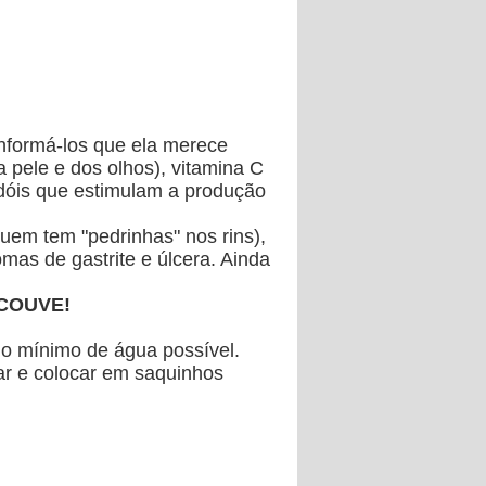
 informá-los que ela merece
a pele e dos olhos), vitamina C
dóis
que estimulam a produção
quem tem "pedrinhas" nos rins),
omas de gastrite e úlcera
. Ainda
COUVE!
m o mínimo de água possível.
ar e colocar em saquinhos